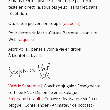
Et dans ce 41e épisode, on ne triche pas: on le
teste en direct, là, sous tes yeux… sans filet, sans
répétition…
Ouvre ton jeu version couple (
clique ici
)
Pour découvrir Marie-Claude Barrette – son site
Web (
clique ici
)
Alors voilà… pense à voir la vie en drôle!
À bientôt et bye là…
Valérie Sentenne
| Coach conjugale • Enseignante
certifiée PNL • Diplômée en sexologie
Stéphane Lecault
| Cobaye • Réalisateur vidéo et
blogue • Conférencier • Animateur de podcast •