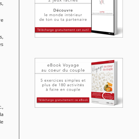
s,
re
s,
es
.,
la
le