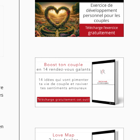
re
es
en