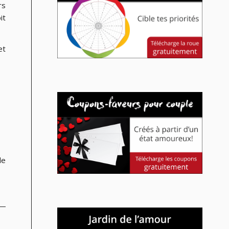
rs
it
et
le